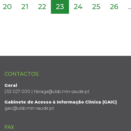
20
21
22
23
24
25
26
..
CONTACTOS
Geral
253 027 000 | hbraga@ulsb.min-saude.pt
Gabinete de Acesso à Informação Clínica (GAIC)
gaic@ulsb.min-saude.pt
FAX