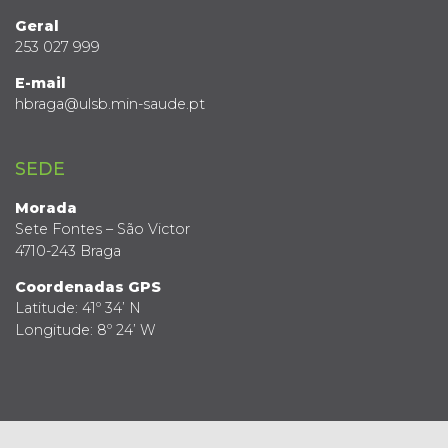
Geral
253 027 999
E-mail
hbraga@ulsb.min-saude.pt
SEDE
Morada
Sete Fontes – São Victor
4710-243 Braga
Coordenadas GPS
Latitude: 41º 34’ N
Longitude: 8º 24’ W