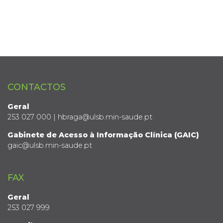
CONTACTOS
Geral
253 027 000 | hbraga@ulsb.min-saude.pt
Gabinete de Acesso à Informação Clínica (GAIC)
gaic@ulsb.min-saude.pt
FAX
Geral
253 027 999