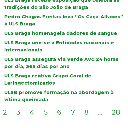
ULS Braga recebe exposição que celebra as
tradições do São João de Braga
Pedro Chagas Freitas leva “Os Caça-Alfaces”
à ULS Braga
ULS Braga homenageia dadores de sangue
ULS Braga une-se a Entidades nacionais e
internacionais
ULS Braga assegura Via Verde AVC 24 horas
por dia, 365 dias por ano
ULS Braga reativa Grupo Coral de
Laringectomizados
ULSB promove formação na abordagem à
vítima queimada
2
3
4
5
6
7
8
...
28