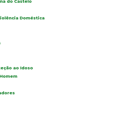
na do Castelo
iolência Doméstica
s
teção ao Idoso
do Homem
adores