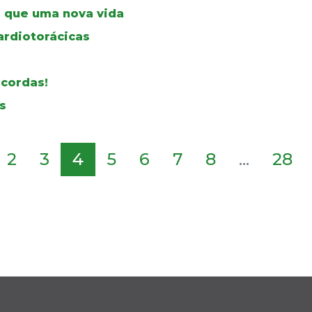
 que uma nova vida
ardiotorácicas
 cordas!
s
2
3
4
5
6
7
8
...
28