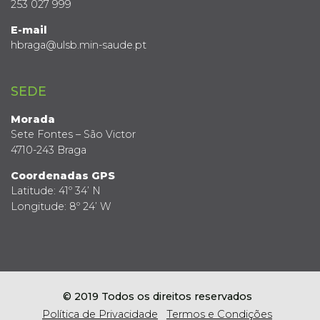
253 027 999
E-mail
hbraga@ulsb.min-saude.pt
SEDE
Morada
Sete Fontes – São Victor
4710-243 Braga
Coordenadas GPS
Latitude: 41º 34’ N
Longitude: 8º 24’ W
© 2019 Todos os direitos reservados
Política de Privacidade
Termos e Condições