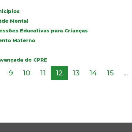
icípios
aúde Mental
essões Educativas para Crianças
ento Materno
 avançada de CPRE
9
10
11
12
13
14
15
...