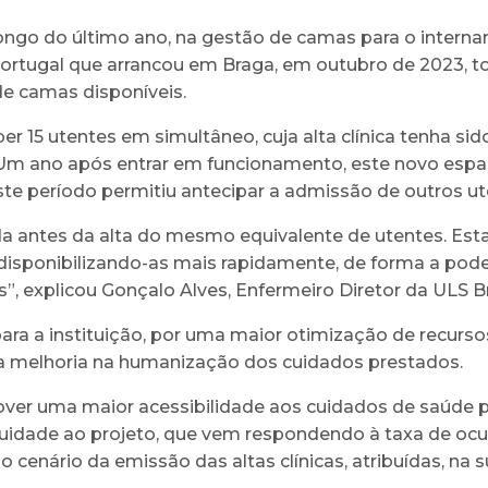
longo do último ano, na gestão de camas para o interna
ortugal que arrancou em Braga, em outubro de 2023, to
de camas disponíveis.
er 15 utentes em simultâneo, cuja alta clínica tenha si
 Um ano após entrar em funcionamento, este novo espaç
te período permitiu antecipar a admissão de outros ut
da antes da alta do mesmo equivalente de utentes. Est
sponibilizando-as mais rapidamente, de forma a poder 
, explicou Gonçalo Alves, Enfermeiro Diretor da ULS B
para a instituição, por uma maior otimização de recurs
va melhoria na humanização dos cuidados prestados.
over uma maior acessibilidade aos cuidados de saúde 
nuidade ao projeto, que vem respondendo à taxa de ocu
cenário da emissão das altas clínicas, atribuídas, na 