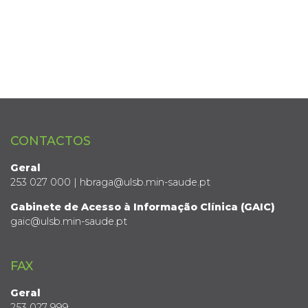
CONTACTOS
Geral
253 027 000 | hbraga@ulsb.min-saude.pt
Gabinete de Acesso à Informação Clínica (GAIC)
gaic@ulsb.min-saude.pt
FAX
Geral
253 027 999