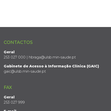
CONTACTOS
Geral
253 027 000 | hbraga@ulsb.min-saude.pt
Gabinete de Acesso à Informação Clínica (GAIC)
gaic@ulsb.min-saude.pt
FAX
Geral
253 027 999