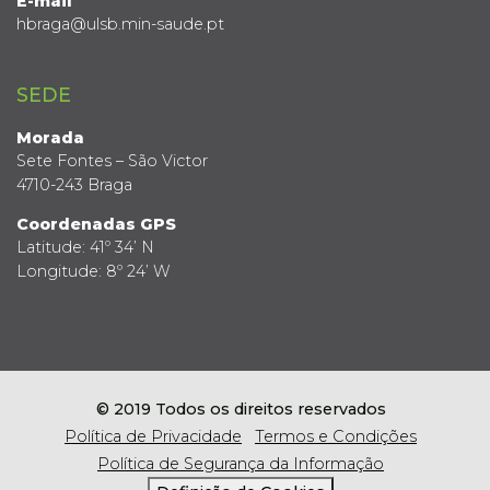
E-mail
hbraga@ulsb.min-saude.pt
SEDE
Morada
Sete Fontes – São Victor
4710-243 Braga
Coordenadas GPS
Latitude: 41º 34’ N
Longitude: 8º 24’ W
© 2019 Todos os direitos reservados
Política de Privacidade
Termos e Condições
Política de Segurança da Informação