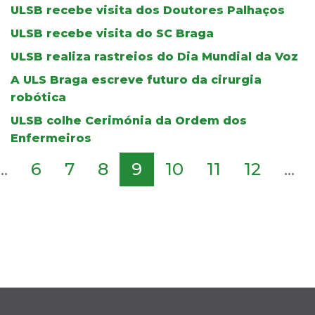
ULSB recebe visita dos Doutores Palhaços
ULSB recebe visita do SC Braga
ULSB realiza rastreios do Dia Mundial da Voz
A ULS Braga escreve futuro da cirurgia
robótica
ULSB colhe Cerimónia da Ordem dos
Enfermeiros
...
6
7
8
9
10
11
12
...