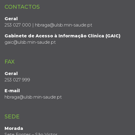
CONTACTOS
Geral
253 027 000 | hbraga@ulsb.min-saude.pt
Gabinete de Acesso à Informação Clínica (GAIC)
gaic@ulsb.min-saude.pt
FAX
Geral
253 027 999
E-mail
hbraga@ulsb.min-saude.pt
SEDE
Morada
Sete Fontes – São Victor