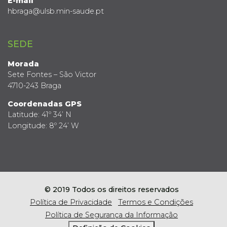
E-mail
hbraga@ulsb.min-saude.pt
SEDE
Morada
Sete Fontes – São Victor
4710-243 Braga
Coordenadas GPS
Latitude: 41º 34’ N
Longitude: 8º 24’ W
© 2019 Todos os direitos reservados
Política de Privacidade
Termos e Condições
Política de Segurança da Informação