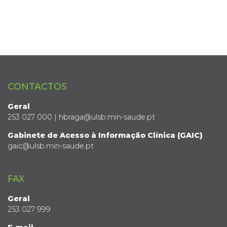
CONTACTOS
Geral
253 027 000 | hbraga@ulsb.min-saude.pt
Gabinete de Acesso à Informação Clínica (GAIC)
gaic@ulsb.min-saude.pt
FAX
Geral
253 027 999