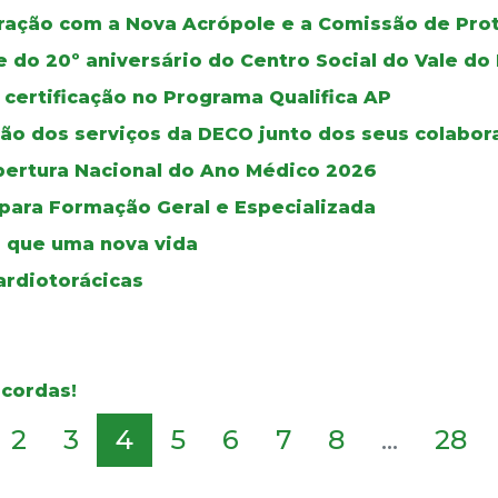
oração com a Nova Acrópole e a Comissão de Pro
e do 20º aniversário do Centro Social do Vale 
 certificação no Programa Qualifica AP
ão dos serviços da DECO junto dos seus colabor
bertura Nacional do Ano Médico 2026
 para Formação Geral e Especializada
 que uma nova vida
ardiotorácicas
 cordas!
2
3
4
5
6
7
8
...
28