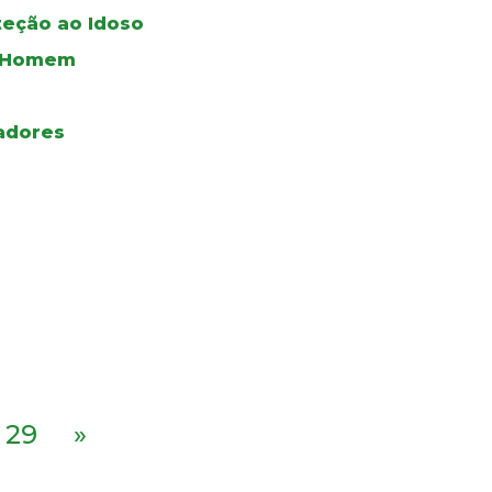
teção ao Idoso
do Homem
adores
29
»