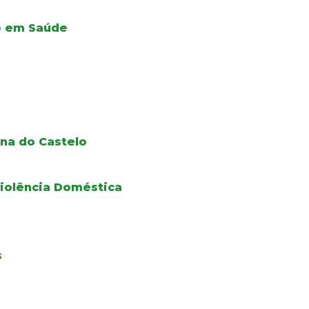
ão em Saúde
na do Castelo
iolência Doméstica
s