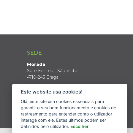
SEDE
Morada
Sete Fontes – São Victor
4710-243 Braga
Coordenadas GPS
Este website usa cookies!
Latitude: 41º 34’ N
Longitude: 8º 24’ W
Olá, este site usa cookies essenciais para
garantir o seu bom funcionamento e cookies de
rastreamento para entender como o utilizador
interage com ele. Estes últimos podem ser
definidos pelo utilizador.
Escolher