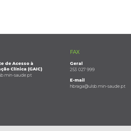
FAX
te de Acesso à
Geral
ção Clínica (GAIC)
253 027 999
sb.min-saude.pt
E-mail
hbraga@ulsb.min-saude.pt