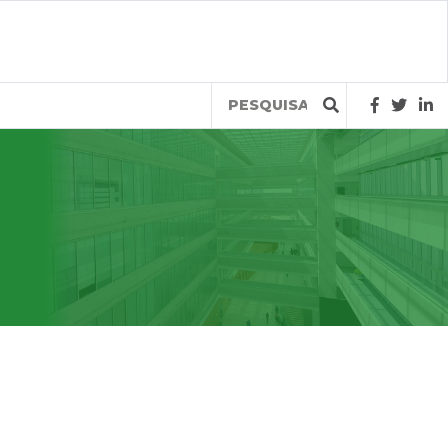
Query