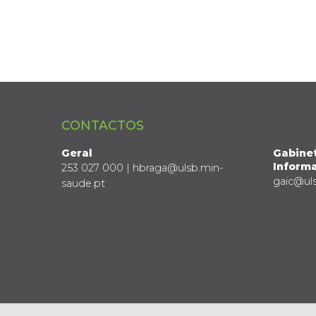
CONTACTOS
Geral
Gabine
Informa
253 027 000 | hbraga@ulsb.min-
gaic@ul
saude.pt