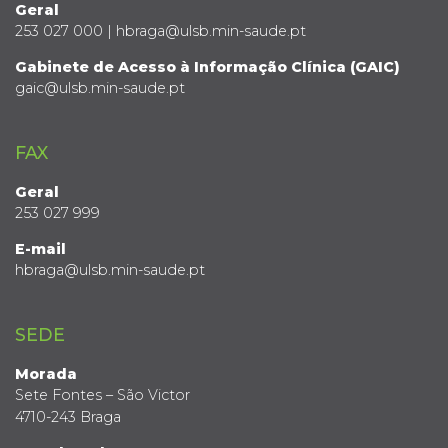
Geral
253 027 000 | hbraga@ulsb.min-saude.pt
Gabinete de Acesso à Informação Clínica (GAIC)
gaic@ulsb.min-saude.pt
FAX
Geral
253 027 999
E-mail
hbraga@ulsb.min-saude.pt
SEDE
Morada
Sete Fontes – São Victor
4710-243 Braga