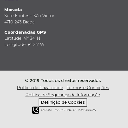
Morada
Sete Fontes – São Victor
4710-243 Braga
Coordenadas GPS
Latitude: 41º 34’ N
Longitude: 8º 24’ W
© 2019 Todos os direitos reservados
Política de Privacidade
Termos e Condições
Política de Segurança da Informação
Definição de Cookies
LK
COM - MARKETING OF TOMORROW