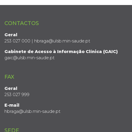
CONTACTOS
Geral
253 027 000 | hbraga@ulsb.min-saude.pt
Gabinete de Acesso à Informação Clínica (GAIC)
gaic@ulsb.min-saude.pt
FAX
Geral
253 027 999
E-mail
hbraga@ulsb.min-saude.pt
SEDE