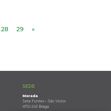
28
29
»
SEDE
Morada
Sete Fontes – São Victor
4710-243 Braga