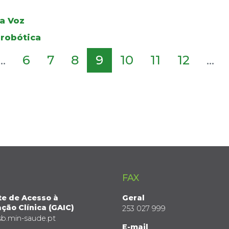
da Voz
 robótica
...
6
7
8
9
10
11
12
...
FAX
te de Acesso à
Geral
ção Clínica (GAIC)
253 027 999
sb.min-saude.pt
E-mail