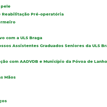
 pele
 Reabilitação Pré-operatória
ermeiro
tivo com a ULS Braga
ssos Assistentes Graduados Seniores da ULS B
ação com AADVDB e Município da Póvoa de Lanh
as Mãos
ços