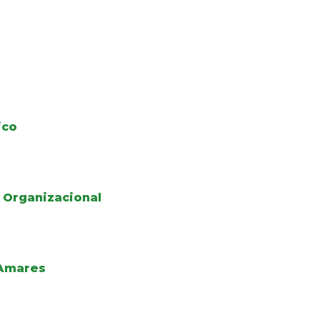
ico
 Organizacional
 Amares