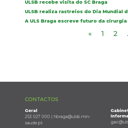
ULSB recebe visita do SC Braga
ULSB realiza rastreios do Dia Mundial 
A ULS Braga escreve futuro da cirurgia
«
1
2
CONTACTOS
Geral
Gabine
Informa
253 027 000 | hbraga@ulsb.min-
gaic@ul
saude.pt