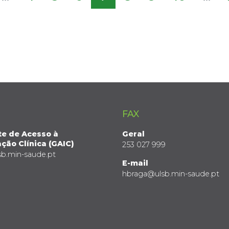
FAX
te de Acesso à
Geral
ção Clínica (GAIC)
253 027 999
sb.min-saude.pt
E-mail
hbraga@ulsb.min-saude.pt