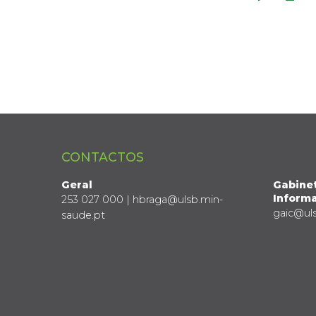
CONTACTOS
Geral
Gabine
Informa
253 027 000 | hbraga@ulsb.min-
gaic@ul
saude.pt