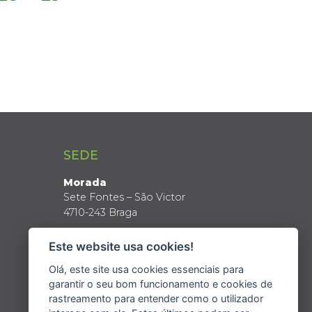
SEDE
Morada
Sete Fontes – São Victor
4710-243 Braga
Coordenadas GPS
Este website usa cookies!
Latitude: 41º 34’ N
Longitude: 8º 24’ W
Olá, este site usa cookies essenciais para
garantir o seu bom funcionamento e cookies de
rastreamento para entender como o utilizador