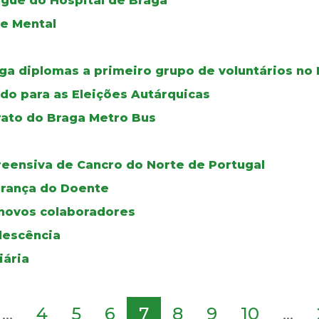
ngue do Hospital de Braga
de Mental
ga diplomas a primeiro grupo de voluntários no 
do para as Eleições Autárquicas
rato do Braga Metro Bus
reensiva de Cancro do Norte de Portugal
urança do Doente
novos colaboradores
olescência
iária
...
4
5
6
7
8
9
10
...