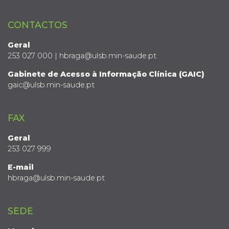
CONTACTOS
Geral
253 027 000 | hbraga@ulsb.min-saude.pt
Gabinete de Acesso à Informação Clínica (GAIC)
gaic@ulsb.min-saude.pt
FAX
Geral
253 027 999
E-mail
hbraga@ulsb.min-saude.pt
SEDE