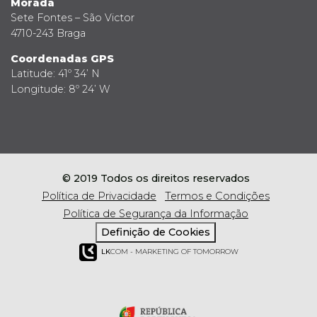
Morada
Sete Fontes – São Victor
4710-243 Braga
Coordenadas GPS
Latitude: 41º 34’ N
Longitude: 8º 24’ W
© 2019 Todos os direitos reservados
Política de Privacidade
Termos e Condições
Política de Segurança da Informação
Definição de Cookies
LK
COM - MARKETING OF TOMORROW