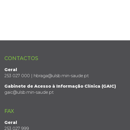
CONTACTOS
Geral
253 027 000 | hbraga@ulsb.min-saude.pt
Gabinete de Acesso à Informação Clínica (GAIC)
gaic@ulsb.min-saude.pt
FAX
Geral
253 027 999