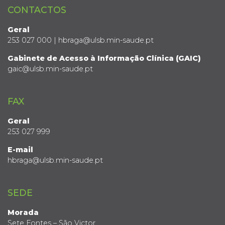
CONTACTOS
Geral
253 027 000 | hbraga@ulsb.min-saude.pt
Gabinete de Acesso à Informação Clínica (GAIC)
gaic@ulsb.min-saude.pt
FAX
Geral
253 027 999
E-mail
hbraga@ulsb.min-saude.pt
SEDE
Morada
Sete Fontes – São Victor