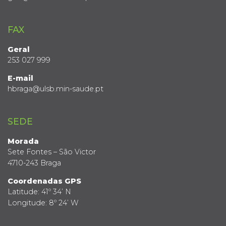
FAX
Geral
253 027 999
E-mail
hbraga@ulsb.min-saude.pt
SEDE
Morada
Sete Fontes – São Victor
4710-243 Braga
Coordenadas GPS
Latitude: 41º 34’ N
Longitude: 8º 24’ W