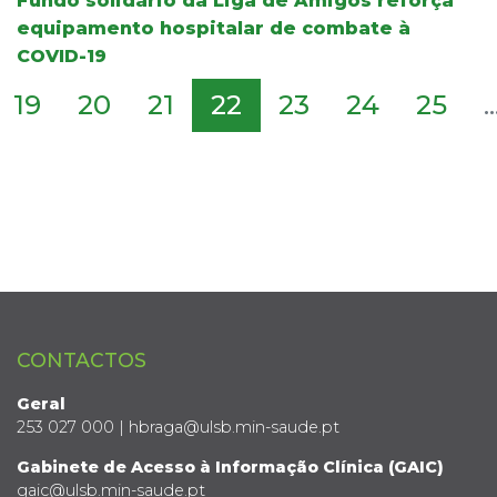
Fundo solidário da Liga de Amigos reforça
equipamento hospitalar de combate à
COVID-19
19
20
21
22
23
24
25
..
CONTACTOS
Geral
253 027 000 | hbraga@ulsb.min-saude.pt
Gabinete de Acesso à Informação Clínica (GAIC)
gaic@ulsb.min-saude.pt