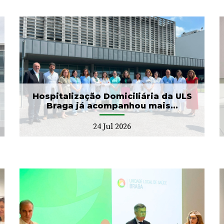
ULS Braga assinalou o Dia
Mundial do Cérebro com
as II Jorna...
22 Jul 2026
Hospitalização Domiciliária da ULS
Braga já acompanhou mais...
24 Jul 2026
Banco de Sangue recebe
gesto solidário da SIGNA