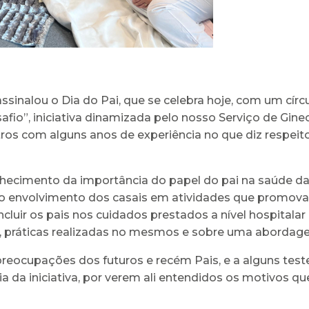
inalou o Dia do Pai, que se celebra hoje, com um círcu
afio”, iniciativa dinamizada pelo nosso Serviço de Gine
utros com alguns anos de experiência no que diz respe
hecimento da importância do papel do pai na saúde da
 o envolvimento dos casais em atividades que promov
luir os pais nos cuidados prestados a nível hospitalar e
s, práticas realizadas no mesmos e sobre uma abordagem
reocupações dos futuros e recém Pais, e a alguns tes
a da iniciativa, por verem ali entendidos os motivos 