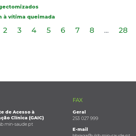
ingectomizados
 à vítima queimada
2
3
4
5
6
7
8
...
28
FAX
te de Acesso à
Geral
ção Clínica (GAIC)
253 027 999
sb.min-saude.pt
E-mail
hbraga@ulsb.min-saude.pt