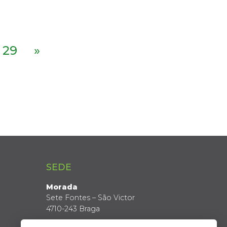
29
»
SEDE
Morada
Sete Fontes – São Victor
4710-243 Braga
Coordenadas GPS