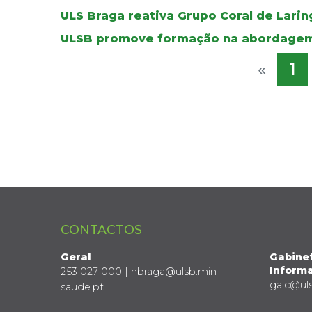
ULS Braga reativa Grupo Coral de Lar
ULSB promove formação na abordagem
«
1
CONTACTOS
Geral
Gabine
Informa
253 027 000 | hbraga@ulsb.min-
gaic@ul
saude.pt