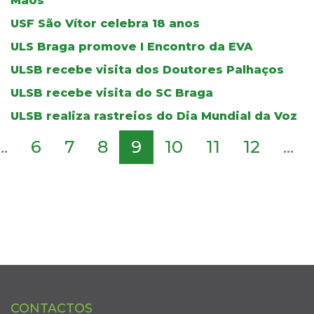
Mãos
USF São Vítor celebra 18 anos
ULS Braga promove I Encontro da EVA
ULSB recebe visita dos Doutores Palhaços
ULSB recebe visita do SC Braga
ULSB realiza rastreios do Dia Mundial da Voz
...
6
7
8
9
10
11
12
...
CONTACTOS