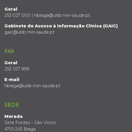
Geral
253 027 000 | hbraga@ulsb.min-saude.pt
Gabinete de Acesso à Informação Clínica (GAIC)
gaic@ulsb.min-saude.pt
FAX
Geral
253 027 999
E-mail
hbraga@ulsb.min-saude.pt
SEDE
Morada
Sete Fontes – São Victor
4710-243 Braga