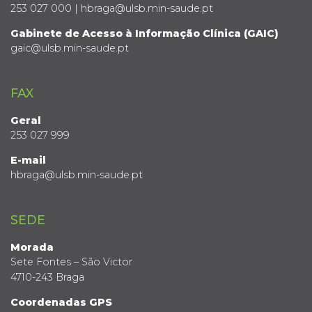
253 027 000 | hbraga@ulsb.min-saude.pt
Gabinete de Acesso à Informação Clínica (GAIC)
gaic@ulsb.min-saude.pt
FAX
Geral
253 027 999
E-mail
hbraga@ulsb.min-saude.pt
SEDE
Morada
Sete Fontes – São Victor
4710-243 Braga
Coordenadas GPS