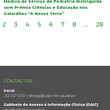
Médica do Serviço de Pediatria distinguida
com Prémio Ciências e Educação nos
Galardões “A Nossa Terra”
2
3
4
5
6
7
8
...
28
CONTACTOS
Geral
253 027 000 | hbraga@ulsb.min-saude.pt
Gabinete de Acesso à Informação Clínica (GAIC)
gaic@ulsb.min-saude.pt