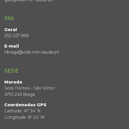
FAX
Geral
253 027 999
E-mail
hbraga@ulsb.min-saude.pt
SEDE
Morada
Sete Fontes – São Victor
4710-243 Braga
Coordenadas GPS
Latitude: 41º 34’ N
Longitude: 8º 24’ W