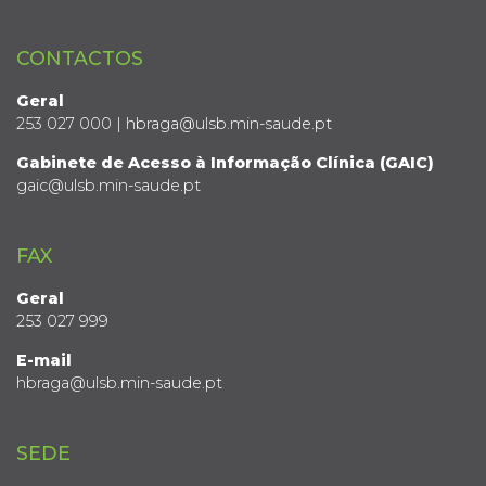
CONTACTOS
Geral
253 027 000 | hbraga@ulsb.min-saude.pt
Gabinete de Acesso à Informação Clínica (GAIC)
gaic@ulsb.min-saude.pt
FAX
Geral
253 027 999
E-mail
hbraga@ulsb.min-saude.pt
SEDE