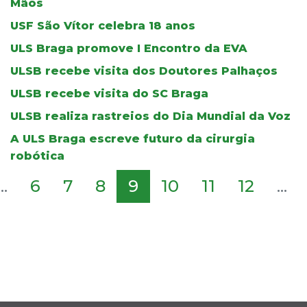
Mãos
USF São Vítor celebra 18 anos
ULS Braga promove I Encontro da EVA
ULSB recebe visita dos Doutores Palhaços
ULSB recebe visita do SC Braga
ULSB realiza rastreios do Dia Mundial da Voz
A ULS Braga escreve futuro da cirurgia
robótica
...
6
7
8
9
10
11
12
...