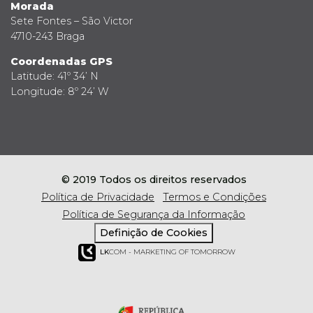
Morada
Sete Fontes – São Victor
4710-243 Braga
Coordenadas GPS
Latitude: 41º 34’ N
Longitude: 8º 24’ W
© 2019 Todos os direitos reservados
Política de Privacidade
Termos e Condições
Política de Segurança da Informação
Definição de Cookies
LK
COM - MARKETING OF TOMORROW