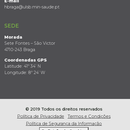
E-mail
hbraga@ulsb.min-saude.pt
SEDE
Morada
Sete Fontes – São Victor
4710-243 Braga
Coordenadas GPS
Latitude: 41º 34’ N
Longitude: 8º 24’ W
© 2019 Todos os direitos reservados
Política de Privacidade
Termos e Condições
Política de Segurança da Informação