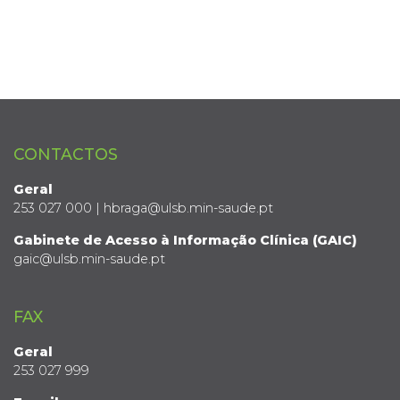
CONTACTOS
Geral
253 027 000 | hbraga@ulsb.min-saude.pt
Gabinete de Acesso à Informação Clínica (GAIC)
gaic@ulsb.min-saude.pt
FAX
Geral
253 027 999