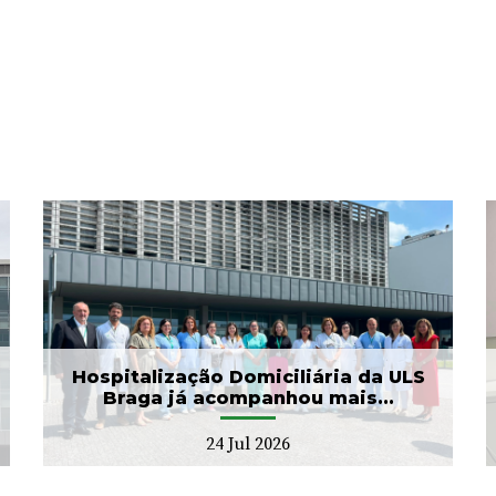
ULS Braga assinalou o Dia
Mundial do Cérebro com
as II Jorna...
22 Jul 2026
Hospitalização Domiciliária da ULS
Braga já acompanhou mais...
24 Jul 2026