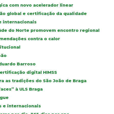
gica com novo acelerador linear
ão global e certificação da qualidade
e internacionais
úde do Norte promovem encontro regional
mendações contra o calor
itucional
oão
duardo Barroso
certificação digital HIMSS
a as tradições do São João de Braga
faces” à ULS Braga
ngue
 e internacionais