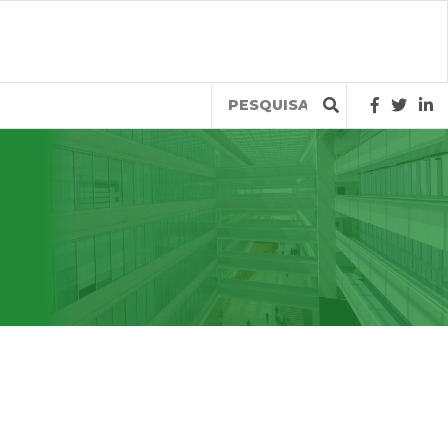
Query