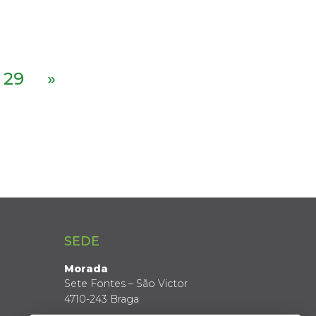
29
»
SEDE
Morada
Sete Fontes – São Victor
4710-243 Braga