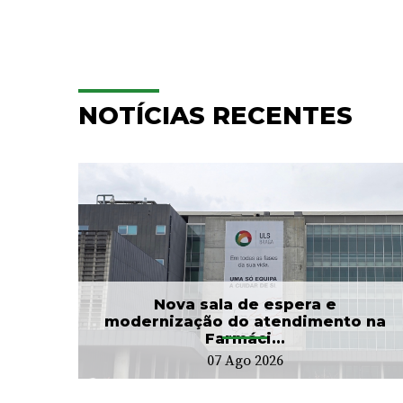
NOTÍCIAS RECENTES
e
Hospitalização
Domiciliária da ULS Braga
...
já acompanhou mais...
24 Jul 2026
Nova sala de espera e
modernização do atendimento na
Farmáci...
07 Ago 2026