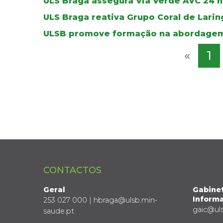
ULS Braga assegura Via Verde AVC 24 ho
ULS Braga reativa Grupo Coral de Lar
ULSB promove formação na abordagem
«
1
CONTACTOS
Geral
Gabine
Informa
253 027 000 | hbraga@ulsb.min-
gaic@ul
saude.pt