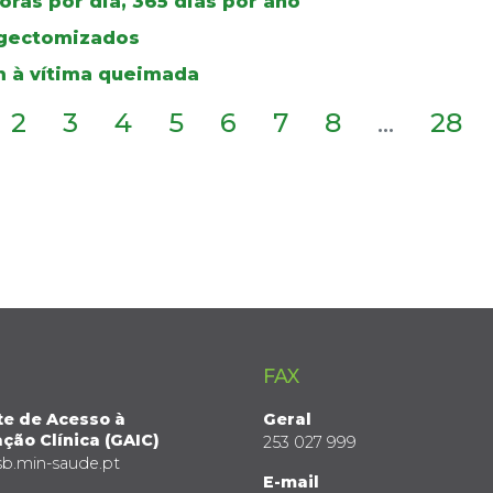
ras por dia, 365 dias por ano
ingectomizados
 à vítima queimada
2
3
4
5
6
7
8
...
28
FAX
te de Acesso à
Geral
ção Clínica (GAIC)
253 027 999
sb.min-saude.pt
E-mail