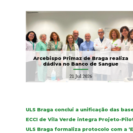
CIM Cávado e ULS Braga
no
arrancam com Conselho
Local de Saúde...
20 Jul 2026
Arcebispo Primaz de Braga realiza
dádiva no Banco de Sangue
21 Jul 2026
ULS Braga conclui a unificação das ba
ECCI de Vila Verde integra Projeto-Pil
ULS Braga formaliza protocolo com a ‘