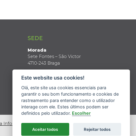
SEDE
Morada
Sete Fontes – São Victor
4710-243 Braga
Coordenadas GPS
Este website usa cookies!
Latitude: 41º 34’ N
Longitude: 8º 24’ W
Olá, este site usa cookies essenciais para
garantir o seu bom funcionamento e cookies de
rastreamento para entender como o utilizador
interage com ele. Estes últimos podem ser
definidos pelo utilizador.
Escolher
da Informação
Aceitar todos
Rejeitar todos