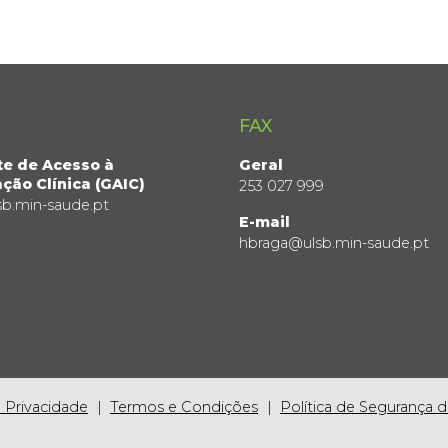
FAX
te de Acesso à
Geral
ção Clínica (GAIC)
253 027 999
sb.min-saude.pt
E-mail
hbraga@ulsb.min-saude.pt
e Privacidade
Termos e Condições
Política de Segurança 