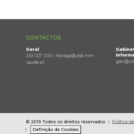
CONTACTOS
Geral
Gabine
Informa
253 027 000 | hbraga@ulsb.min-
gaic@ul
saude.pt
© 2019 Todos os direitos reservados
Política d
Definição de Cookies