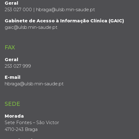
Geral
253 027 000 | hbraga@ulsb.min-saude.pt
Gabinete de Acesso à Informação Clínica (GAIC)
gaic@ulsb.min-saude.pt
FAX
Geral
253 027 999
E-mail
hbraga@ulsb.min-saude.pt
SEDE
Morada
Sete Fontes – São Victor
4710-243 Braga