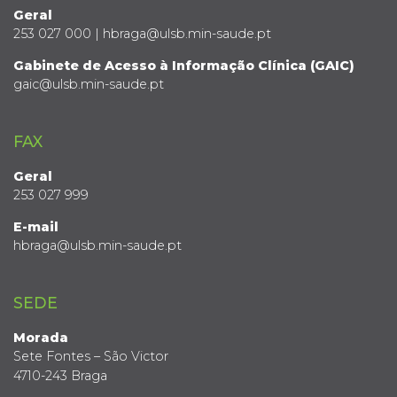
Geral
253 027 000 | hbraga@ulsb.min-saude.pt
Gabinete de Acesso à Informação Clínica (GAIC)
gaic@ulsb.min-saude.pt
FAX
Geral
253 027 999
E-mail
hbraga@ulsb.min-saude.pt
SEDE
Morada
Sete Fontes – São Victor
4710-243 Braga