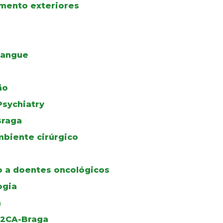
amento exteriores
Sangue
ão
Psychiatry
Braga
biente cirúrgico
 a doentes oncológicos
ogia
a
u 2CA-Braga