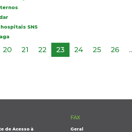
ternos
dar
 hospitais SNS
raga
20
21
22
23
24
25
26
..
FAX
te de Acesso à
Geral