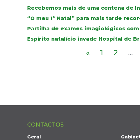
Recebemos mais de uma centena de In
“O meu 1º Natal” para mais tarde recor
Partilha de exames imagiológicos com
Espírito natalício invade Hospital de B
«
1
2
...
CONTACTOS
Geral
Gabine