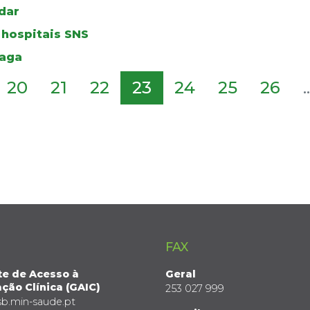
dar
 hospitais SNS
raga
20
21
22
23
24
25
26
..
FAX
te de Acesso à
Geral
ção Clínica (GAIC)
253 027 999
sb.min-saude.pt