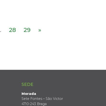
.
28
29
»
SEDE
Morada
Sete Fontes – São Victor
4710-243 Braga