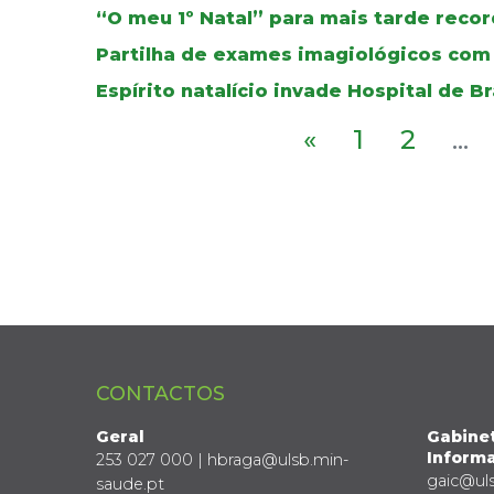
“O meu 1º Natal” para mais tarde recor
Partilha de exames imagiológicos com
Espírito natalício invade Hospital de B
«
1
2
...
CONTACTOS
Geral
Gabine
Informa
253 027 000 | hbraga@ulsb.min-
gaic@ul
saude.pt