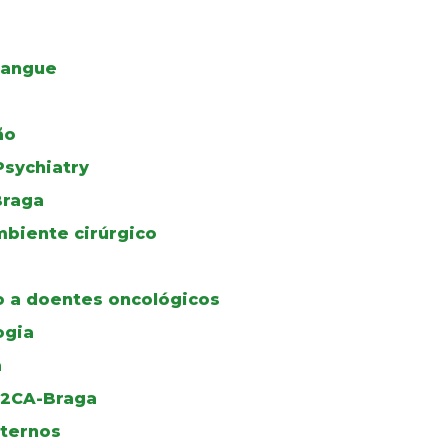
Sangue
ão
Psychiatry
Braga
biente cirúrgico
 a doentes oncológicos
ogia
a
u 2CA-Braga
ternos