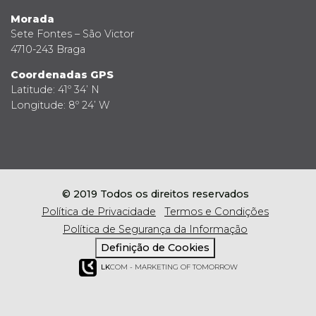
Morada
Sete Fontes – São Victor
4710-243 Braga
Coordenadas GPS
Latitude: 41º 34’ N
Longitude: 8º 24’ W
© 2019 Todos os direitos reservados
Política de Privacidade
Termos e Condições
Política de Segurança da Informação
Definição de Cookies
LK
COM - MARKETING OF TOMORROW