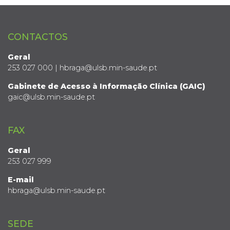
CONTACTOS
Geral
253 027 000 | hbraga@ulsb.min-saude.pt
Gabinete de Acesso à Informação Clínica (GAIC)
gaic@ulsb.min-saude.pt
FAX
Geral
253 027 999
E-mail
hbraga@ulsb.min-saude.pt
SEDE