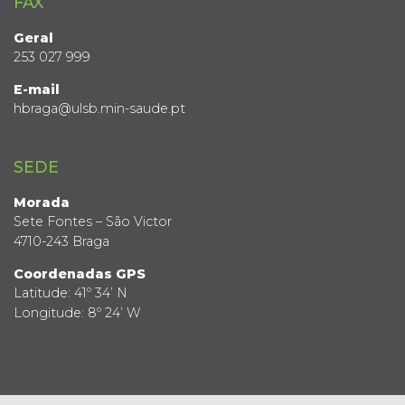
FAX
Geral
253 027 999
E-mail
hbraga@ulsb.min-saude.pt
SEDE
Morada
Sete Fontes – São Victor
4710-243 Braga
Coordenadas GPS
Latitude: 41º 34’ N
Longitude: 8º 24’ W