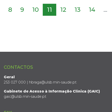
8
9
10
11
12
13
14
...
CONTACTOS
Geral
253 027 000 | hbraga@ulsb.min-saude.pt
Gabinete de Acesso à Informação Clínica (GAIC)
gaic@ulsb.min-saude.pt