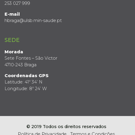
253 027 999
E-mail
hbraga@ulsb.min-saude.pt
SEDE
Morada
Sete Fontes – São Victor
4710-243 Braga
Coordenadas GPS
Latitude: 41º 34’ N
Longitude: 8º 24’ W
© 2019 Todos os direitos reservados
Política de Privacidade
Termos e Condições