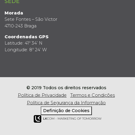
SEDE
Morada
Sete Fontes – São Victor
4710-243 Braga
Coordenadas GPS
Latitude: 41º 34’ N
Longitude: 8º 24’ W
© 2019 Todos os direitos reservados
Política de Privacidade
Termos e Condições
Política de Segurança da Informação
Definição de Cookies
LK
COM - MARKETING OF TOMORROW