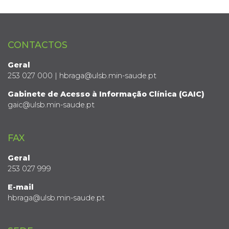
CONTACTOS
Geral
253 027 000 | hbraga@ulsb.min-saude.pt
Gabinete de Acesso à Informação Clínica (GAIC)
gaic@ulsb.min-saude.pt
FAX
Geral
253 027 999
E-mail
hbraga@ulsb.min-saude.pt