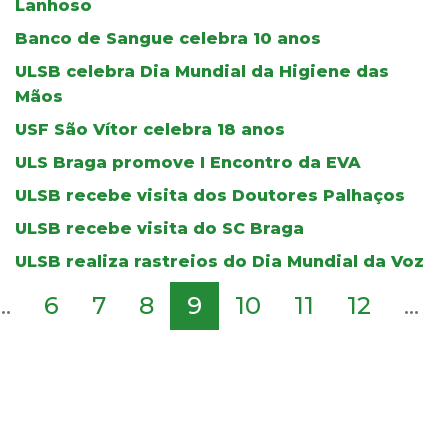
Lanhoso
Banco de Sangue celebra 10 anos
ULSB celebra Dia Mundial da Higiene das
Mãos
USF São Vítor celebra 18 anos
ULS Braga promove I Encontro da EVA
ULSB recebe visita dos Doutores Palhaços
ULSB recebe visita do SC Braga
ULSB realiza rastreios do Dia Mundial da Voz
...
6
7
8
9
10
11
12
...