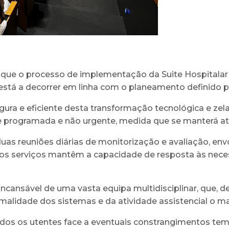
que o processo de implementação da Suite Hospitalar d
stá a decorrer em linha com o planeamento definido pa
ura e eficiente desta transformação tecnológica e zel
programada e não urgente, medida que se manterá até à
duas reuniões diárias de monitorização e avaliação, envo
s os serviços mantêm a capacidade de resposta às nec
cansável de uma vasta equipa multidisciplinar, que, 
malidade dos sistemas e da atividade assistencial o m
os os utentes face a eventuais constrangimentos tem