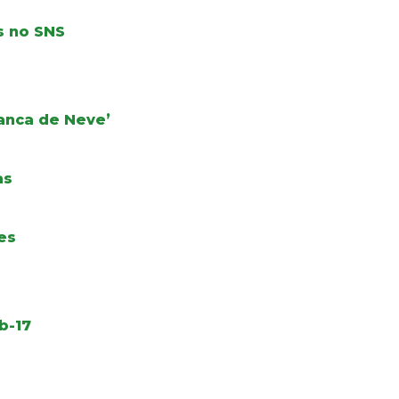
s no SNS
ranca de Neve’
as
es
b-17