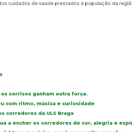
dos cuidados de saúde prestados à população da regiã
s
 os sorrisos ganham outra força.
veu com ritmo, música e curiosidade
r os corredores da ULS Braga
a a encher os corredores de cor, alegria e espír