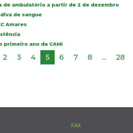
ia de ambulatório a partir de 2 de dezembro
ádiva de sangue
UCC Amares
istência
no primeiro ano da CAMI
2
3
4
5
6
7
8
...
28
FAX