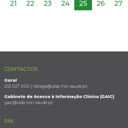
.
21
22
23
24
25
26
27
CONTACTOS
Geral
253 027 000 | hbraga@ulsb.min-saude.pt
Gabinete de Acesso à Informação Clínica (GAIC)
gaic@ulsb.min-saude.pt
FAX