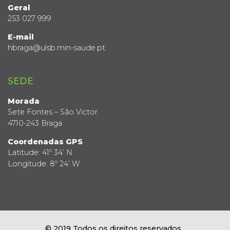
Geral
253 027 999
E-mail
hbraga@ulsb.min-saude.pt
SEDE
Morada
Sete Fontes – São Victor
4710-243 Braga
Coordenadas GPS
Latitude: 41º 34’ N
Longitude: 8º 24’ W
© 2019 Todos os direitos reservados