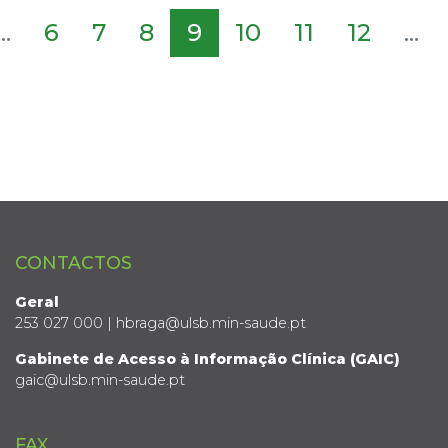
...
6
7
8
9
10
11
12
...
CONTACTOS
Geral
253 027 000 | hbraga@ulsb.min-saude.pt
Gabinete de Acesso à Informação Clínica (GAIC)
gaic@ulsb.min-saude.pt
FAX