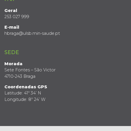
Geral
253 027 999
E-mail
hbraga@ulsb.min-saude.pt
SEDE
Morada
Sete Fontes – São Victor
4710-243 Braga
Coordenadas GPS
Latitude: 41º 34’ N
Longitude: 8º 24’ W