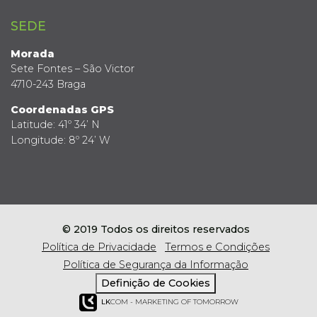
SEDE
Morada
Sete Fontes – São Victor
4710-243 Braga
Coordenadas GPS
Latitude: 41º 34’ N
Longitude: 8º 24’ W
© 2019 Todos os direitos reservados
Política de Privacidade
Termos e Condições
Política de Segurança da Informação
Definição de Cookies
LK
COM - MARKETING OF TOMORROW