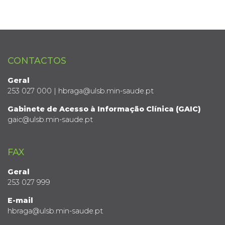
CONTACTOS
Geral
253 027 000 | hbraga@ulsb.min-saude.pt
Gabinete de Acesso à Informação Clínica (GAIC)
gaic@ulsb.min-saude.pt
FAX
Geral
253 027 999
E-mail
hbraga@ulsb.min-saude.pt