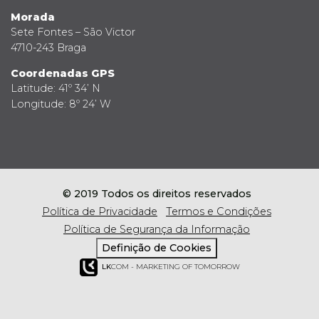
Morada
Sete Fontes – São Victor
4710-243 Braga
Coordenadas GPS
Latitude: 41º 34’ N
Longitude: 8º 24’ W
© 2019 Todos os direitos reservados
Política de Privacidade
Termos e Condições
Política de Segurança da Informação
Definição de Cookies
LK
COM - MARKETING OF TOMORROW