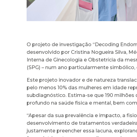
O projeto de investigação “Decoding Endomet
desenvolvido por Cristina Nogueira Silva, M
Interna de Ginecologia e Obstetrícia da me
(SPG) – num ano particularmente simbólico, 
Este projeto inovador e de natureza transla
pelo menos 10% das mulheres em idade repro
subdiagnóstico. Estima-se que 190 milhõe
profundo na saúde física e mental, bem como n
“Apesar da sua prevalência e impacto, a fis
desenvolvimento de tratamentos verdadeiram
justamente preencher essa lacuna, exploran