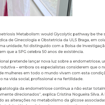
riosis Metabolism: would Glycolytic pathway be the so
édica de Ginecologia e Obstetrícia da ULS Braga, em co
sma unidade, foi distinguido com a Bolsa de Investiga
em que a SPG celebra 50 anos de existência.
cional pretende lançar nova luz sobre a endometriose,
dutiva – embora os especialistas considerem que o nú
s de mulheres em todo o mundo vivam com esta condiç
a vida social, profissional e na fertilidade.
iopatologia da endometriose continua a não estar totalm
ente direcionados”, explica Cristina Nogueira Silva. A
do as alterações no metabolismo da glicose associadas