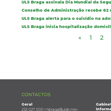
ULS Braga assinala Dia Mundial da Seg
Conselho de Administração recebe 62 
ULS Braga alerta para o suicídio na ad
ULS Braga inicia hospitalização domicil
«
1
2
CONTACTOS
Geral
Gabine
Informa
253 027 000 | hbraga@ulsb.min-