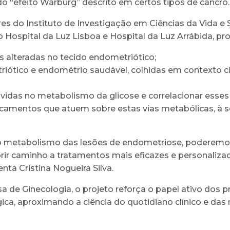
 “efeito Warburg” descrito em certos tipos de cancro.
s do Instituto de Investigação em Ciências da Vida e 
 Hospital da Luz Lisboa e Hospital da Luz Arrábida, pr
as alteradas no tecido endometriótico;
tico e endométrio saudável, colhidas em contexto clín
vidas no metabolismo da glicose e correlacionar esses 
dicamentos que atuem sobre estas vias metabólicas, à
 metabolismo das lesões de endometriose, poderemo
ir caminho a tratamentos mais eficazes e personaliz
ta Cristina Nogueira Silva.
de Ginecologia, o projeto reforça o papel ativo dos p
gica, aproximando a ciência do quotidiano clínico e da