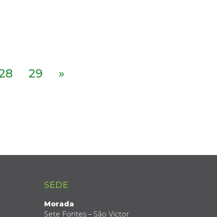
28
29
»
SEDE
Morada
Sete Fontes – São Victor