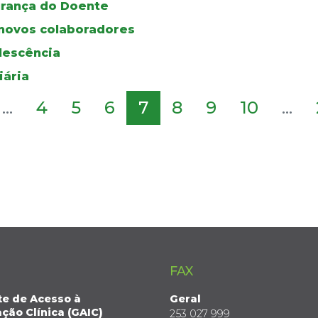
urança do Doente
novos colaboradores
olescência
iária
...
4
5
6
7
8
9
10
...
FAX
te de Acesso à
Geral
ção Clínica (GAIC)
253 027 999