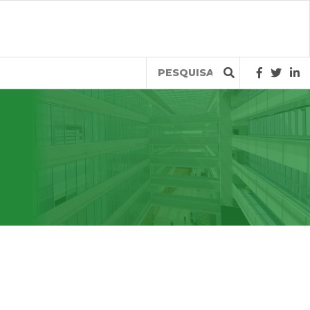
Query