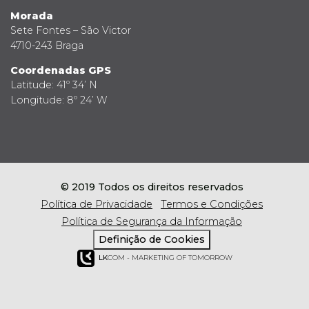
Morada
Sete Fontes – São Victor
4710-243 Braga
Coordenadas GPS
Latitude: 41º 34’ N
Longitude: 8º 24’ W
© 2019 Todos os direitos reservados
Política de Privacidade
Termos e Condições
Política de Segurança da Informação
Definição de Cookies
LK
COM - MARKETING OF TOMORROW