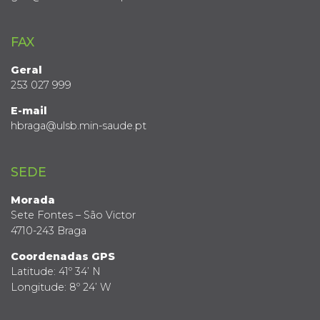
FAX
Geral
253 027 999
E-mail
hbraga@ulsb.min-saude.pt
SEDE
Morada
Sete Fontes – São Victor
4710-243 Braga
Coordenadas GPS
Latitude: 41º 34’ N
Longitude: 8º 24’ W