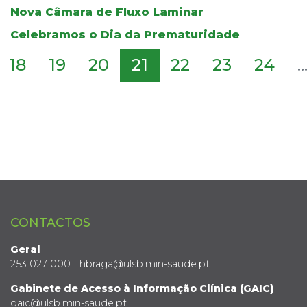
Nova Câmara de Fluxo Laminar
Celebramos o Dia da Prematuridade
18
19
20
21
22
23
24
..
CONTACTOS
Geral
253 027 000 | hbraga@ulsb.min-saude.pt
Gabinete de Acesso à Informação Clínica (GAIC)
gaic@ulsb.min-saude.pt