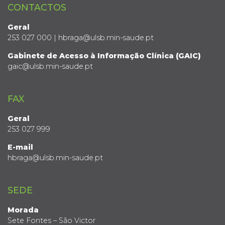
CONTACTOS
Geral
253 027 000 | hbraga@ulsb.min-saude.pt
Gabinete de Acesso à Informação Clínica (GAIC)
gaic@ulsb.min-saude.pt
FAX
Geral
253 027 999
E-mail
hbraga@ulsb.min-saude.pt
SEDE
Morada
Sete Fontes – São Victor