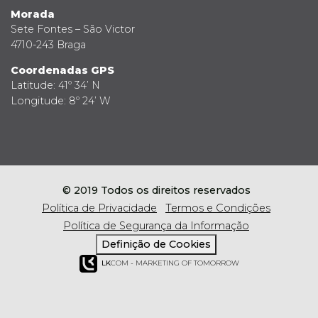
Morada
Sete Fontes – São Victor
4710-243 Braga
Coordenadas GPS
Latitude: 41º 34’ N
Longitude: 8º 24’ W
© 2019 Todos os direitos reservados
Política de Privacidade
Termos e Condições
Política de Segurança da Informação
Definição de Cookies
LK
COM - MARKETING OF TOMORROW