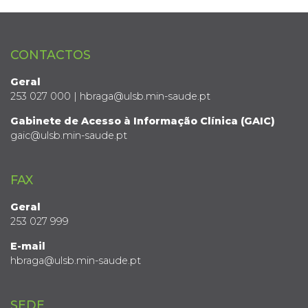
CONTACTOS
Geral
253 027 000 | hbraga@ulsb.min-saude.pt
Gabinete de Acesso à Informação Clínica (GAIC)
gaic@ulsb.min-saude.pt
FAX
Geral
253 027 999
E-mail
hbraga@ulsb.min-saude.pt
SEDE