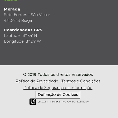
Morada
Sete Fontes – São Victor
4710-243 Braga
Coordenadas GPS
Latitude: 41º 34’ N
Longitude: 8º 24’ W
© 2019 Todos os direitos reservados
Política de Privacidade
Termos e Condições
Política de Segurança da Informação
Definição de Cookies
LK
COM - MARKETING OF TOMORROW