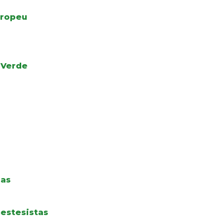
uropeu
 Verde
das
estesistas