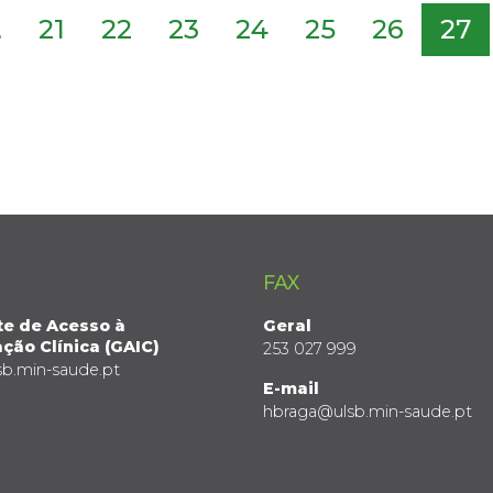
.
21
22
23
24
25
26
27
FAX
te de Acesso à
Geral
ção Clínica (GAIC)
253 027 999
sb.min-saude.pt
E-mail
hbraga@ulsb.min-saude.pt