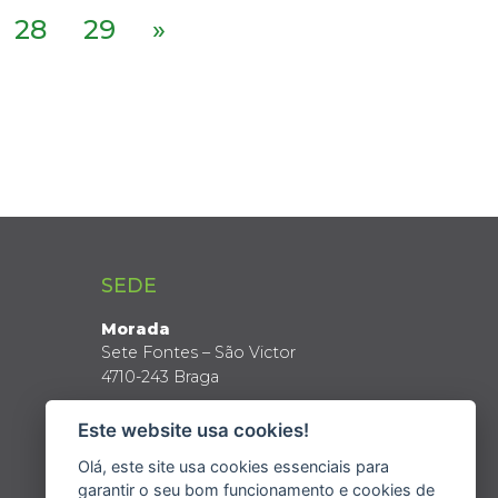
28
29
»
SEDE
Morada
Sete Fontes – São Victor
4710-243 Braga
Coordenadas GPS
Este website usa cookies!
Latitude: 41º 34’ N
Longitude: 8º 24’ W
Olá, este site usa cookies essenciais para
garantir o seu bom funcionamento e cookies de