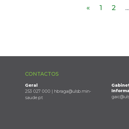
«
1
2
..
CONTACTOS
Geral
Gabine
Informa
253 027 000 | hbraga@ulsb.min-
gaic@ul
saude.pt