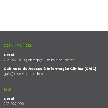
CONTACTOS
Geral
253 027 000 | hbraga@ulsb.min-saude.pt
Gabinete de Acesso à Informação Clínica (GAIC)
gaic@ulsb.min-saude.pt
FAX
Geral
253 027 999