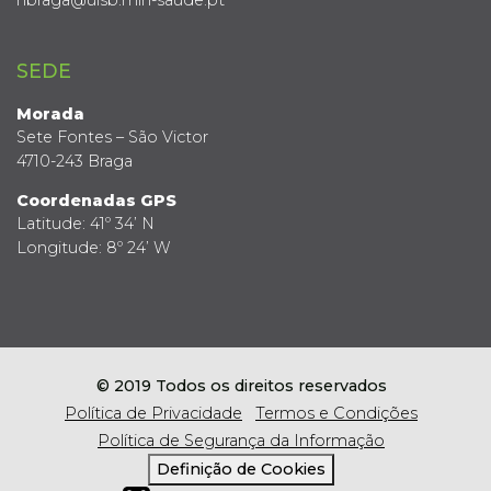
hbraga@ulsb.min-saude.pt
SEDE
Morada
Sete Fontes – São Victor
4710-243 Braga
Coordenadas GPS
Latitude: 41º 34’ N
Longitude: 8º 24’ W
© 2019 Todos os direitos reservados
Política de Privacidade
Termos e Condições
Política de Segurança da Informação
Definição de Cookies