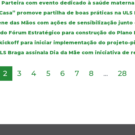
da Parteira com evento dedicado à saúde materna
 Casa” promove partilha de boas práticas na ULS
ene das Mãos com ações de sensibilização junto 
 do Fórum Estratégico para construção do Plano
kickoff para iniciar implementação do projeto-p
ULS Braga assinala Dia da Mãe com iniciativa de
2
3
4
5
6
7
8
...
28