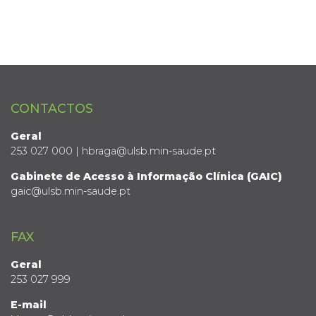
CONTACTOS
Geral
253 027 000 | hbraga@ulsb.min-saude.pt
Gabinete de Acesso à Informação Clínica (GAIC)
gaic@ulsb.min-saude.pt
FAX
Geral
253 027 999
E-mail