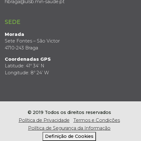
hbraga@ulsb.min-saude.pt
SEDE
Morada
Sete Fontes – São Victor
4710-243 Braga
Coordenadas GPS
Latitude: 41º 34’ N
Longitude: 8º 24’ W
© 2019 Todos os direitos reservados
Política de Privacidade
Termos e Condições
Política de Segurança da Informação
Definição de Cookies